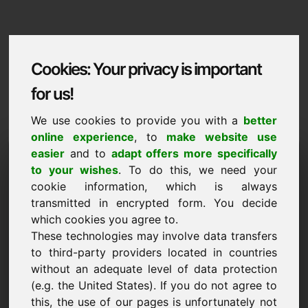
Cookies: Your privacy is important
for us!
We use cookies to provide you with a
better
online experience
, to
make website use
Domaininformation
easier
and to
adapt offers more specifically
to your wishes
. To do this, we need your
Domaininformation | Slovenscina
cookie information, which is always
transmitted in encrypted form. You decide
Posebna cena: 3.500,00 Euro (brez DDV)
which cookies you agree to.
These technologies may involve data transfers
NOVO
Privlačne alternative domen neposredno na Find-Your-
to third-party providers located in countries
Domain.eu
without an adequate level of data protection
odkrijte ->
(e.g. the United States). If you do not agree to
this, the use of our pages is unfortunately not