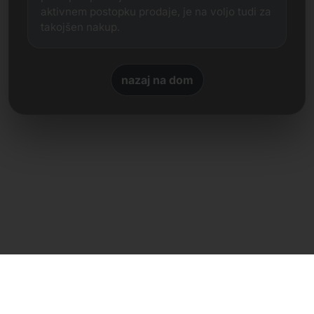
aktivnem postopku prodaje, je na voljo tudi za
takojšen nakup.
nazaj na dom
Neposreden stik